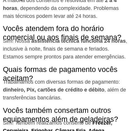
A maioria dos consertos é resolvida em até
2 a 4
horas
, dependendo da complexidade. Problemas
mais técnicos podem levar até 24 horas.
Vocês atendem fora do horário
comercial ou aos finais de semana?
Sim! Nossa
assistência técnica funciona 24 horas
,
inclusive à noite, finais de semana e feriados.
Estamos sempre prontos para atender emergências.
Quais formas de pagamento vocês
aceitam?
Trabalhamos com diversas formas de pagamento:
dinheiro, Pix, cartões de crédito e débito
, além de
transferências bancárias.
Vocês também consertam outros
equipamentos além de geladeiras?
Sim! Também realizamos conserto de
Freezer
,
Cervejeira
,
Frigobar
,
Câmara Fria
,
Adega