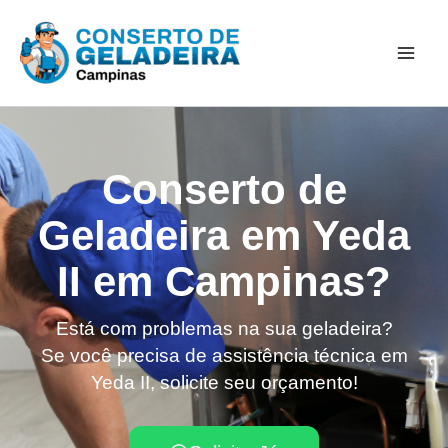
Ir
Mai
para
Men
o
conteúdo
Conserto de
Geladeira em Yeda
II em Campinas?
Está com problemas na sua geladeira?
Se você precisa de assistência técnica em
Yeda II, solicite seu orçamento!