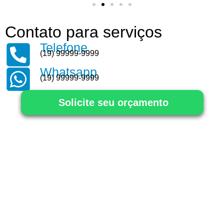
Contato para serviços
Telefone
(19) 99999-9999
Whatsapp
(19) 99999-9999
Solicite seu orçamento