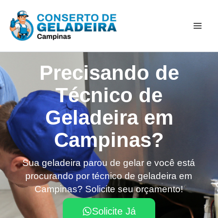
Ir
Mai
para
Men
o
conteúdo
Precisando de
Técnico de
Geladeira em
Campinas?​
Sua geladeira parou de gelar e você está
procurando por técnico de geladeira em
Campinas? Solicite seu orçamento!
Solicite Já