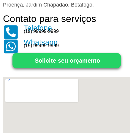
Proença, Jardim Chapadão, Botafogo.
Contato para serviços
Telefone
(19) 99999-9999
Whatsapp
(19) 99999-9999
Solicite seu orçamento