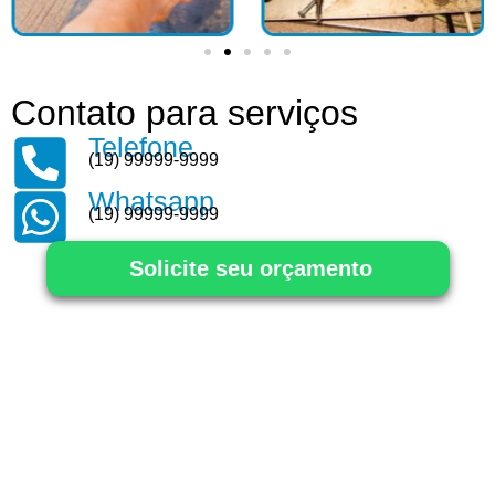
Contato para serviços
Telefone
(19) 99999-9999
Whatsapp
(19) 99999-9999
Solicite seu orçamento