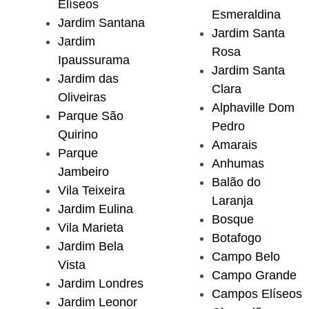
Elíseos
Esmeraldina
Jardim Santana
Jardim Santa
Jardim
Rosa
Ipaussurama
Jardim Santa
Jardim das
Clara
Oliveiras
Alphaville Dom
Parque São
Pedro
Quirino
Amarais
Parque
Anhumas
Jambeiro
Balão do
Vila Teixeira
Laranja
Jardim Eulina
Bosque
Vila Marieta
Botafogo
Jardim Bela
Campo Belo
Vista
Campo Grande
Jardim Londres
Campos Elíseos
Jardim Leonor