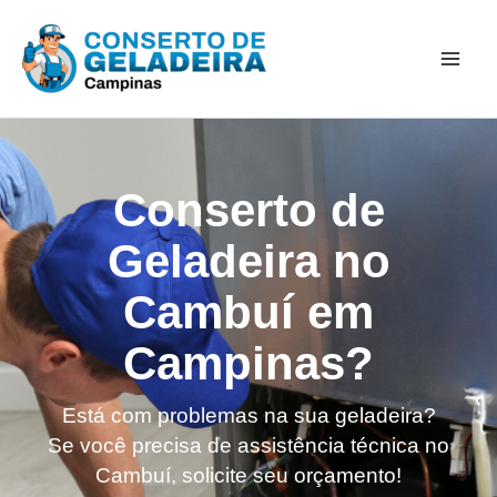
Ir
Mai
para
Men
o
conteúdo
Conserto de
Geladeira no
Cambuí em
Campinas?
Está com problemas na sua geladeira?
Se você precisa de assistência técnica no
Cambuí, solicite seu orçamento!