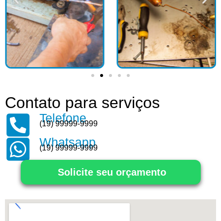
Contato para serviços
Telefone
(19) 99999-9999
Whatsapp
(19) 99999-9999
Solicite seu orçamento