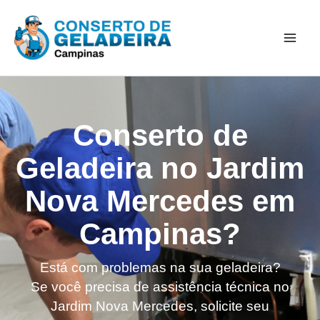
Ir
Mai
para
Men
o
conteúdo
Conserto de
Geladeira no Jardim
Nova Mercedes em
Campinas?
Está com problemas na sua geladeira?
Se você precisa de assistência técnica no
Jardim Nova Mercedes, solicite seu