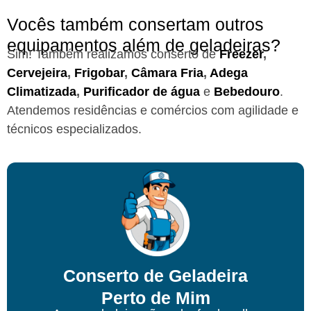
Vocês também consertam outros
equipamentos além de geladeiras?
Sim! Também realizamos conserto de
Freezer
,
Cervejeira
,
Frigobar
,
Câmara Fria
,
Adega
Climatizada
,
Purificador de água
e
Bebedouro
.
Atendemos residências e comércios com agilidade e
técnicos especializados.
Conserto de Geladeira
Perto de Mim