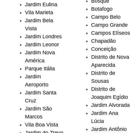
Bosque
Jardim Eulina
Botafogo
Vila Marieta
Campo Belo
Jardim Bela
Campo Grande
Vista
Campos Elíseos
Jardim Londres
Chapadão
Jardim Leonor
Conceição
Jardim Nova
Distrito de Nova
América
Aparecida
Parque Itália
Distrito de
Jardim
Sousas
Aeroporto
Distrito de
Jardim Santa
Joaquim Egídio
Cruz
Jardim Alvorada
Jardim São
Jardim Ana
Marcos
Lúcia
Vila Boa Vista
Jardim Antônio
Jardim do Trevo