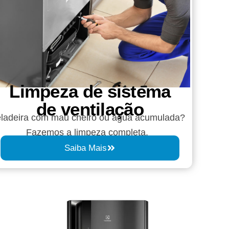
Limpeza de sistema
de ventilação
ladeira com mau cheiro ou água acumulada?
Fazemos a limpeza completa.
Saiba Mais