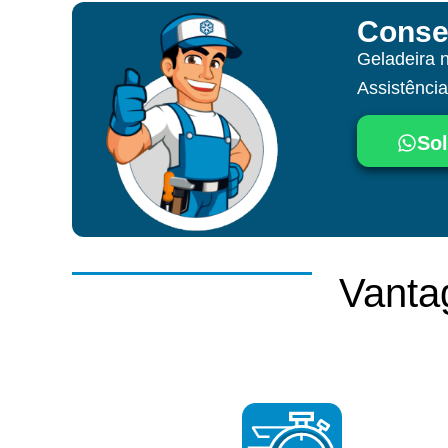
Conse
Geladeira 
Assistênci
Sol
Vanta