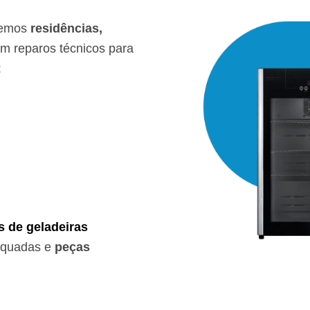
emos
residências,
 reparos técnicos para
:
s de geladeiras
equadas e
peças