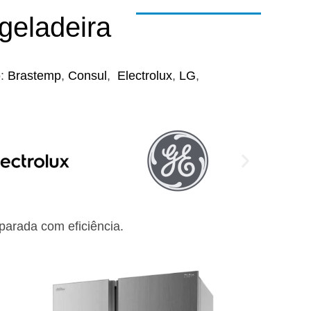
geladeira
o:
Brastemp
,
Consul
,
Electrolux
,
LG
,
arada com eficiência.