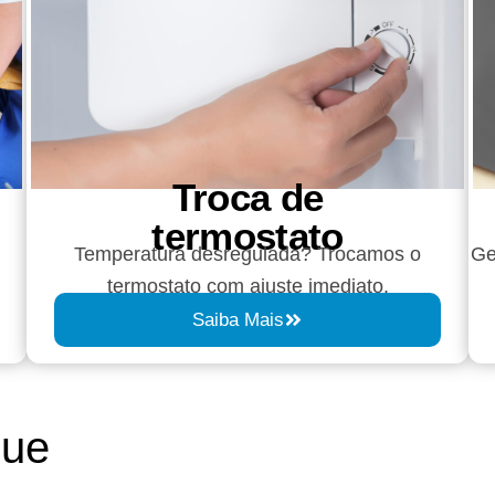
Troca de
termostato
Temperatura desregulada? Trocamos o
Ge
termostato com ajuste imediato.
Saiba Mais
que