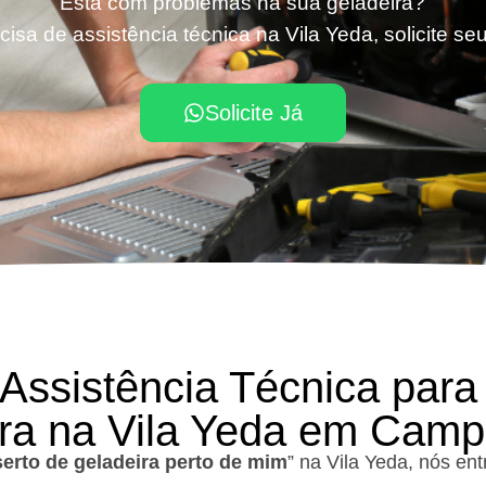
Está com problemas na sua geladeira?
isa de assistência técnica na Vila Yeda, solicite s
Solicite Já
 Assistência Técnica para
ra na Vila Yeda em Cam
erto de geladeira perto de mim
” na Vila Yeda, nós en