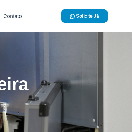
Contato
Solicite Já
eira
m