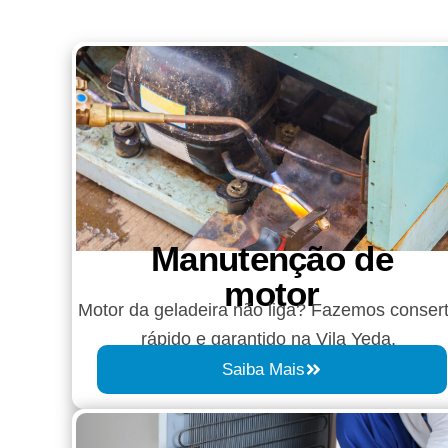
Manutenção de
motor
Motor da geladeira não liga? Fazemos conser
rápido e garantido na Vila Yeda.
Saiba Mais