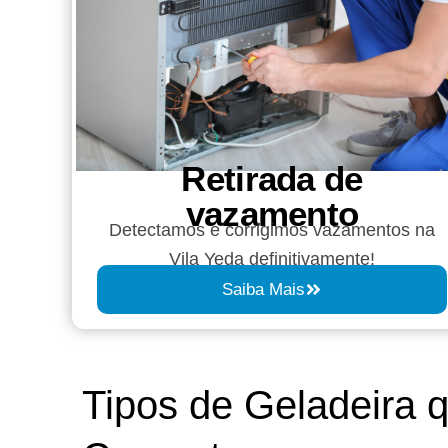
Retirada de
vazamento​​
Detectamos e corrigimos vazamentos na
Vila Yeda definitivamente!
Saiba Mais
Tipos de Geladeira 