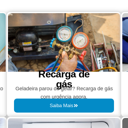
Recarga de
gás
to
Geladeira parou de gelar? Recarga de gás
com urgência agora.
Saiba Mais