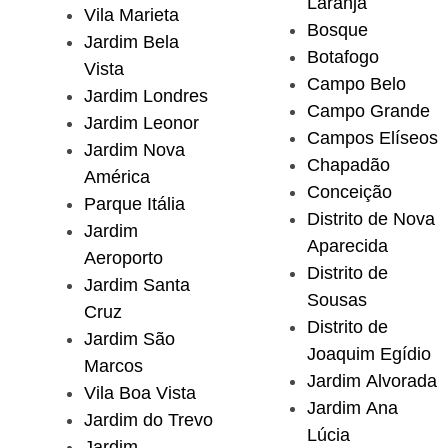
Laranja
Vila Marieta
Bosque
Jardim Bela
Botafogo
Vista
Campo Belo
Jardim Londres
Campo Grande
Jardim Leonor
Campos Elíseos
Jardim Nova
Chapadão
América
Conceição
Parque Itália
Distrito de Nova
Jardim
Aparecida
Aeroporto
Distrito de
Jardim Santa
Sousas
Cruz
Distrito de
Jardim São
Joaquim Egídio
Marcos
Jardim Alvorada
Vila Boa Vista
Jardim Ana
Jardim do Trevo
Lúcia
Jardim