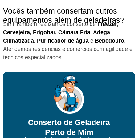
Vocês também consertam outros
equipamentos além de geladeiras?
Sim! Também realizamos conserto de
Freezer
,
Cervejeira
,
Frigobar
,
Câmara Fria
,
Adega
Climatizada
,
Purificador de água
e
Bebedouro
.
Atendemos residências e comércios com agilidade e
técnicos especializados.
Conserto de Geladeira
Perto de Mim