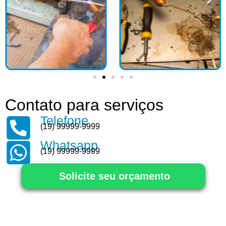
Contato para serviços
Telefone
(19) 99999-9999
Whatsapp
(19) 99999-9999
Solicite seu orçamento