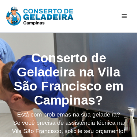
Ir
Mai
para
Men
o
conteúdo
Conserto de
Geladeira na Vila
São Francisco em
Campinas?
Está com problemas na sua geladeira?
Se você precisa de assistência técnica na
Vila São Francisco, solicite seu orçamento!