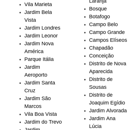
Laranja
Vila Marieta
Bosque
Jardim Bela
Botafogo
Vista
Campo Belo
Jardim Londres
Campo Grande
Jardim Leonor
Campos Elíseos
Jardim Nova
Chapadão
América
Conceição
Parque Itália
Distrito de Nova
Jardim
Aparecida
Aeroporto
Distrito de
Jardim Santa
Sousas
Cruz
Distrito de
Jardim São
Joaquim Egídio
Marcos
Jardim Alvorada
Vila Boa Vista
Jardim Ana
Jardim do Trevo
Lúcia
Jardim