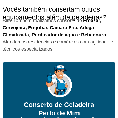
Vocês também consertam outros
equipamentos além de geladeiras?
Sim! Também realizamos conserto de
Freezer
,
Cervejeira
,
Frigobar
,
Câmara Fria
,
Adega
Climatizada
,
Purificador de água
e
Bebedouro
.
Atendemos residências e comércios com agilidade e
técnicos especializados.
Conserto de Geladeira
Perto de Mim