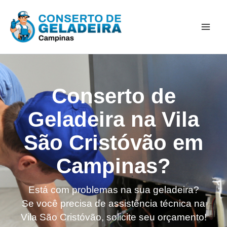
Ir
Mai
para
Men
o
conteúdo
Conserto de
Geladeira na Vila
São Cristóvão em
Campinas?
Está com problemas na sua geladeira?
Se você precisa de assistência técnica na
Vila São Cristóvão, solicite seu orçamento!