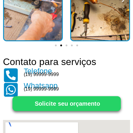
Contato para serviços
Telefone
(19) 99999-9999
Whatsapp
(19) 99999-9999
Solicite seu orçamento