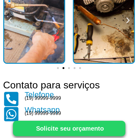
Contato para serviços
Telefone
(19) 99999-9999
Whatsapp
(19) 99999-9999
Solicite seu orçamento