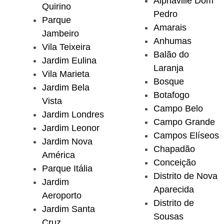
Alphaville Dom
Quirino
Pedro
Parque
Amarais
Jambeiro
Anhumas
Vila Teixeira
Balão do
Jardim Eulina
Laranja
Vila Marieta
Bosque
Jardim Bela
Botafogo
Vista
Campo Belo
Jardim Londres
Campo Grande
Jardim Leonor
Campos Elíseos
Jardim Nova
Chapadão
América
Conceição
Parque Itália
Distrito de Nova
Jardim
Aparecida
Aeroporto
Distrito de
Jardim Santa
Sousas
Cruz