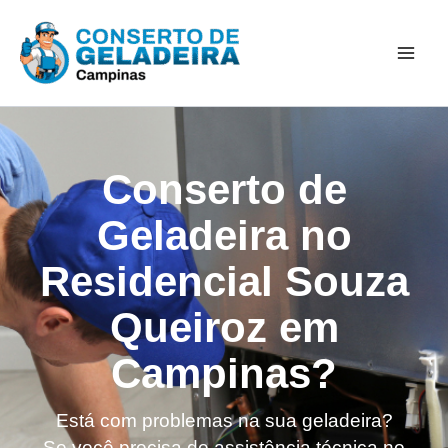
Ir
Mai
para
Men
o
conteúdo
Conserto de
Geladeira no
Residencial Souza
Queiroz em
Campinas?
Está com problemas na sua geladeira?
Se você precisa de assistência técnica no