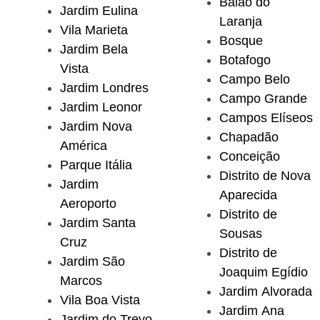
Balão do
Jardim Eulina
Laranja
Vila Marieta
Bosque
Jardim Bela
Botafogo
Vista
Campo Belo
Jardim Londres
Campo Grande
Jardim Leonor
Campos Elíseos
Jardim Nova
Chapadão
América
Conceição
Parque Itália
Distrito de Nova
Jardim
Aparecida
Aeroporto
Distrito de
Jardim Santa
Sousas
Cruz
Distrito de
Jardim São
Joaquim Egídio
Marcos
Jardim Alvorada
Vila Boa Vista
Jardim Ana
Jardim do Trevo