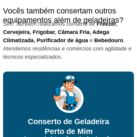
Vocês também consertam outros
equipamentos além de geladeiras?
Sim! Também realizamos conserto de
Freezer
,
Cervejeira
,
Frigobar
,
Câmara Fria
,
Adega
Climatizada
,
Purificador de água
e
Bebedouro
.
Atendemos residências e comércios com agilidade e
técnicos especializados.
Conserto de Geladeira
Perto de Mim