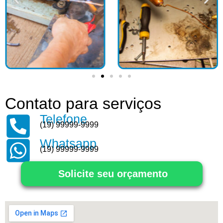
Contato para serviços
Telefone
(19) 99999-9999
Whatsapp
(19) 99999-9999
Solicite seu orçamento