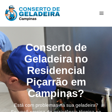
Ir
Mai
para
Men
o
conteúdo
Conserto de
Geladeira no
Residencial
Piçarrão em
Campinas?
Está com problemas na sua geladeira?
Se você precisa de assistência técnica no