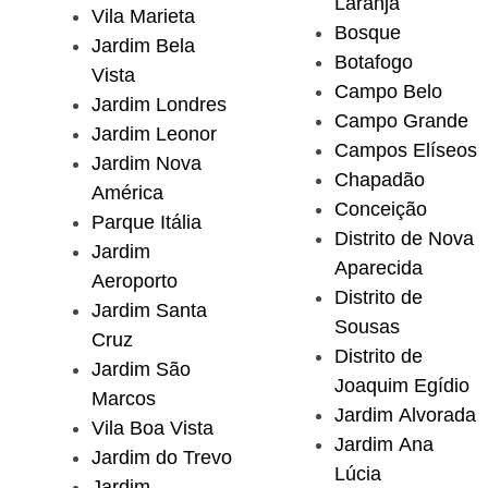
Laranja
Vila Marieta
Bosque
Jardim Bela
Botafogo
Vista
Campo Belo
Jardim Londres
Campo Grande
Jardim Leonor
Campos Elíseos
Jardim Nova
Chapadão
América
Conceição
Parque Itália
Distrito de Nova
Jardim
Aparecida
Aeroporto
Distrito de
Jardim Santa
Sousas
Cruz
Distrito de
Jardim São
Joaquim Egídio
Marcos
Jardim Alvorada
Vila Boa Vista
Jardim Ana
Jardim do Trevo
Lúcia
Jardim