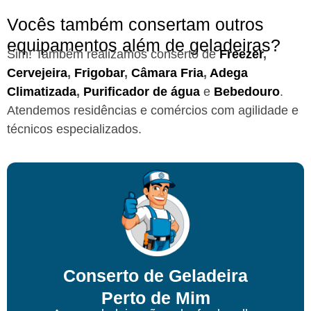
Vocês também consertam outros
equipamentos além de geladeiras?
Sim! Também realizamos conserto de
Freezer
,
Cervejeira
,
Frigobar
,
Câmara Fria
,
Adega
Climatizada
,
Purificador de água
e
Bebedouro
.
Atendemos residências e comércios com agilidade e
técnicos especializados.
Conserto de Geladeira
Perto de Mim