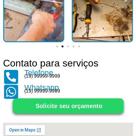
Contato para serviços
Telefone
(19) 99999-9999
Whatsapp
(19) 99999-9999
Solicite seu orçamento