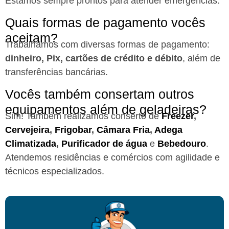
Estamos sempre prontos para atender emergências.
Quais formas de pagamento vocês
aceitam?
Trabalhamos com diversas formas de pagamento:
dinheiro, Pix, cartões de crédito e débito
, além de
transferências bancárias.
Vocês também consertam outros
equipamentos além de geladeiras?
Sim! Também realizamos conserto de
Freezer
,
Cervejeira
,
Frigobar
,
Câmara Fria
,
Adega
Climatizada
,
Purificador de água
e
Bebedouro
.
Atendemos residências e comércios com agilidade e
técnicos especializados.