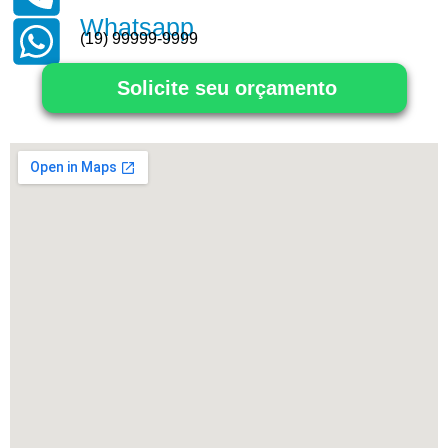
Whatsapp
(19) 99999-9999
Solicite seu orçamento