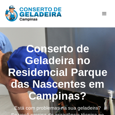
Ir
Mai
para
Men
o
conteúdo
Conserto de
Geladeira no
Residencial Parque
das Nascentes em
Campinas?
Está com problemas na sua geladeira?
Se você precisa de assistência técnica no