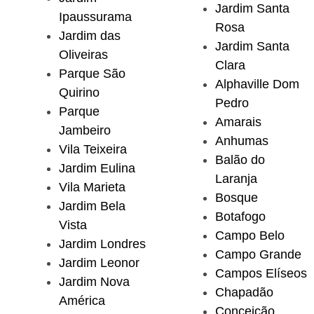
Jardim Santa
Ipaussurama
Rosa
Jardim das
Jardim Santa
Oliveiras
Clara
Parque São
Alphaville Dom
Quirino
Pedro
Parque
Amarais
Jambeiro
Anhumas
Vila Teixeira
Balão do
Jardim Eulina
Laranja
Vila Marieta
Bosque
Jardim Bela
Botafogo
Vista
Campo Belo
Jardim Londres
Campo Grande
Jardim Leonor
Campos Elíseos
Jardim Nova
Chapadão
América
Conceição