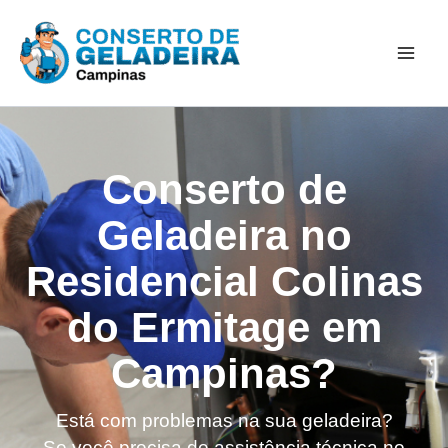
Ir
Mai
para
Men
o
conteúdo
Conserto de
Geladeira no
Residencial Colinas
do Ermitage em
Campinas?
Está com problemas na sua geladeira?
Se você precisa de assistência técnica no