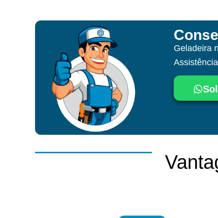
Conse
Geladeira 
Assistênci
Sol
Vanta