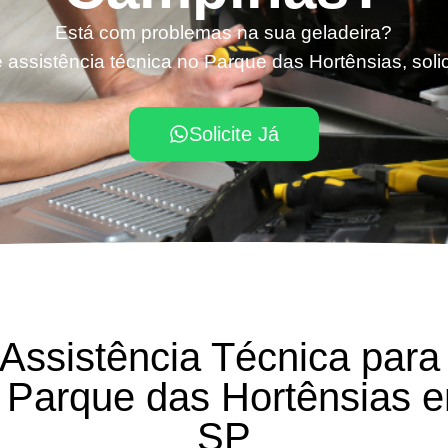
Está com problemas na sua geladeira?
 assistência técnica no Parque das Hortênsias, soli
Solicite Já
 Assistência Técnica para
o Parque das Hortênsias 
SP