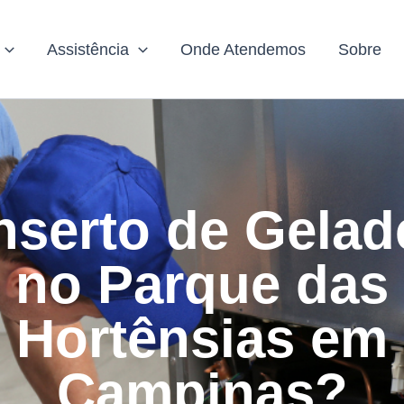
Assistência
Onde Atendemos
Sobre
serto de Gelad
no Parque das
Hortênsias em
Campinas?