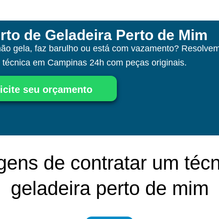
rto de Geladeira Perto de Mim
não gela, faz barulho ou está com vazamento? Resolvem
a técnica
em Campinas
24h com peças originais.
icite seu orçamento
gens de contratar um técn
geladeira perto de mim