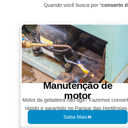
Quando você busca por “
conserto d
Manutenção de
motor
Motor da geladeira não liga? Fazemos conser
rápido e garantido no Parque das Hortênsias
Saiba Mais