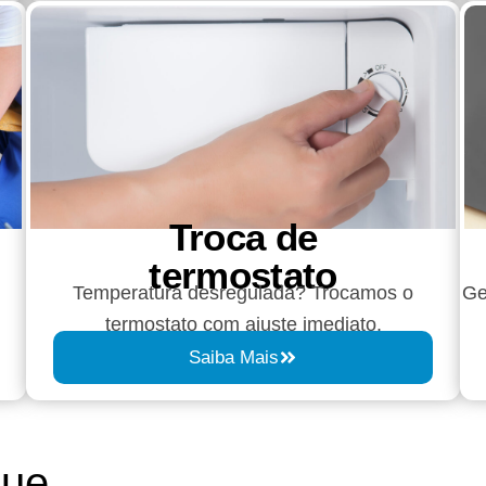
Troca de
termostato
Temperatura desregulada? Trocamos o
Ge
termostato com ajuste imediato.
Saiba Mais
que