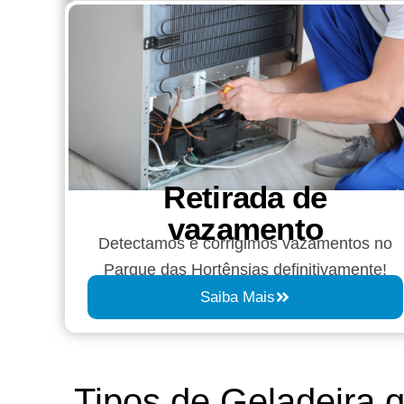
Retirada de
vazamento​​
Detectamos e corrigimos vazamentos no
Parque das Hortênsias definitivamente!
Saiba Mais
Tipos de Geladeira 