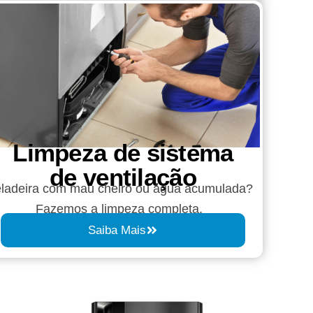
Limpeza de sistema
de ventilação
ladeira com mau cheiro ou água acumulada?
Fazemos a limpeza completa.
Saiba Mais