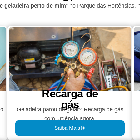
e geladeira perto de mim
” no Parque das Hortênsias, 
Recarga de
gás
to
Geladeira parou de gelar? Recarga de gás
.
com urgência agora.
Saiba Mais