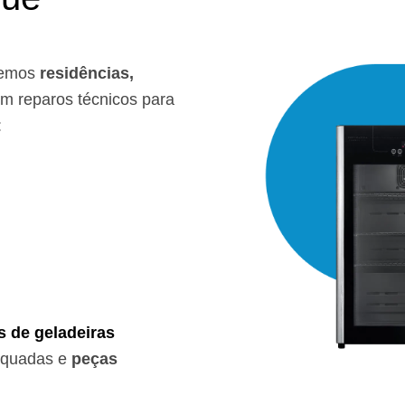
emos
residências,
 reparos técnicos para
:
s de geladeiras
equadas e
peças