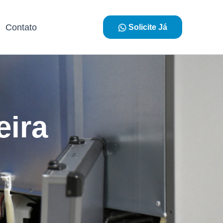
Contato
Solicite Já
eira