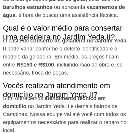
barulhos estranhos
ou apresenta
vazamentos de
água
, é hora de buscar uma assistência técnica.
Qual é o valor médio para consertar
uma geladeira no Jardim Yeda II?
O custo do
conserto de geladeira no Jardim Yeda
II
pode variar conforme o defeito identificado e o
modelo da geladeira. Em média, os preços ficam
entre
R$150 e R$100
, incluindo mão de obra e, se
necessário, troca de peças.
Vocês realizam atendimento em
domicílio no Jardim Yeda II?
Sim, oferecemos
atendimento técnico em
domicílio
no Jardim Yeda II e demais bairros de
Campinas. Nossa equipe vai até você com todos os
equipamentos necessários para realizar o reparo no
local.