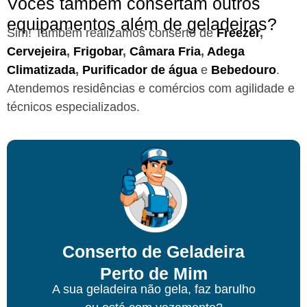
Vocês também consertam outros
equipamentos além de geladeiras?
Sim! Também realizamos conserto de
Freezer
,
Cervejeira
,
Frigobar
,
Câmara Fria
,
Adega
Climatizada
,
Purificador de água
e
Bebedouro
.
Atendemos residências e comércios com agilidade e
técnicos especializados.
Conserto de Geladeira
Perto de Mim
A sua geladeira não gela, faz barulho