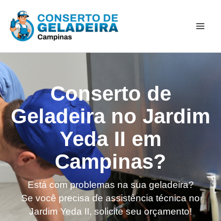
Ir
Mai
para
Men
o
conteúdo
Conserto de
Geladeira no Jardim
Yeda II em
Campinas?
Está com problemas na sua geladeira?
Se você precisa de assistência técnica no
Jardim Yeda II, solicite seu orçamento!