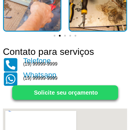
Contato para serviços
Telefone
(19) 99999-9999
Whatsapp
(19) 99999-9999
Solicite seu orçamento